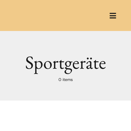
Zum
Inhalt
springen
Toggle
Naviga
Home
Mein Angebot
Sportgeräte
Über mich
0 items
Blog
Programme
Unverbindliches Kenn
vereinbar