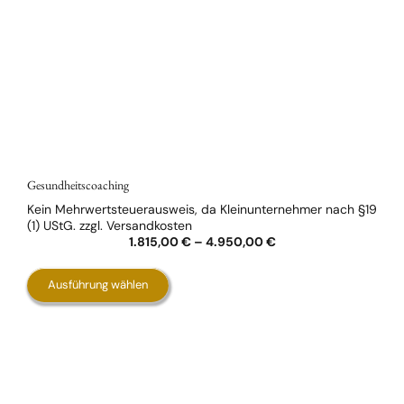
Gesundheitscoaching
Kein Mehrwertsteuerausweis, da Kleinunternehmer nach §19
(1) UStG.
zzgl.
Versandkosten
1.815,00
€
–
4.950,00
€
Dieses
Ausführung wählen
Produkt
weist
mehrere
Varianten
auf.
Die