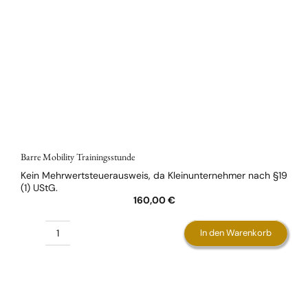
Optionen
können
auf
der
Produktseite
gewählt
werden
Barre Mobility Trainingsstunde
Kein Mehrwertsteuerausweis, da Kleinunternehmer nach §19
(1) UStG.
160,00
€
In den Warenkorb
Barre
Mobility
Trainingsstunde
Menge