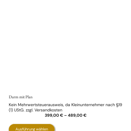
Darm mit Plan
Kein Mehrwertsteuerausweis, da Kleinunternehmer nach §19
(1) UStG.
zzgl.
Versandkosten
399,00
€
–
489,00
€
Dieses
Ausführung wählen