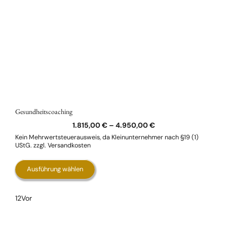
Gesundheitscoaching
1.815,00
€
–
4.950,00
€
Kein Mehrwertsteuerausweis, da Kleinunternehmer nach §19 (1)
UStG.
zzgl.
Versandkosten
Dieses
Ausführung wählen
Produkt
weist
1
2
Vor
mehrere
Varianten
auf.