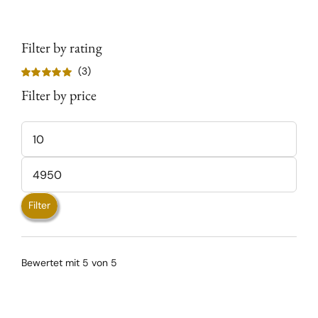
Die
Optionen
können
Filter by rating
auf
(3)
der
Bewertet
Produktseite
Filter by price
mit
5
von 5
gewählt
werden
Min.
Preis
Max.
Preis
Filter
Bewertet mit 5 von 5