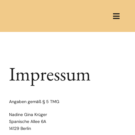
Zum
Inhalt
springen
Toggle
Naviga
Home
Mein Angebot
Impressum
Über mich
Blog
Angaben gemäß § 5 TMG
Programme
Nadine Gina Krüger
Unverbindliches Kenn
Spanische Allee 6A
vereinbar
14129 Berlin