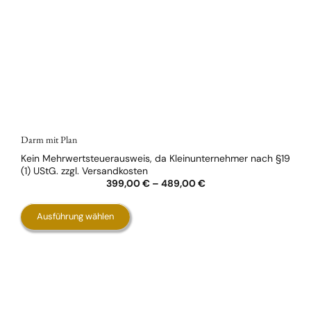
Darm mit Plan
Kein Mehrwertsteuerausweis, da Kleinunternehmer nach §19
(1) UStG.
zzgl.
Versandkosten
399,00
€
–
489,00
€
Dieses
Ausführung wählen
Produkt
weist
mehrere
Varianten
auf.
Die