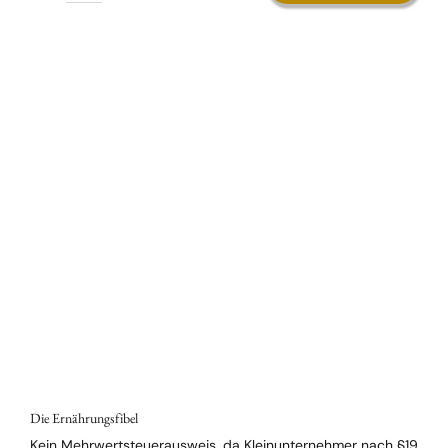
Reset-
Programm
Menge
Die Ernährungsfibel
Kein Mehrwertsteuerausweis, da Kleinunternehmer nach §19