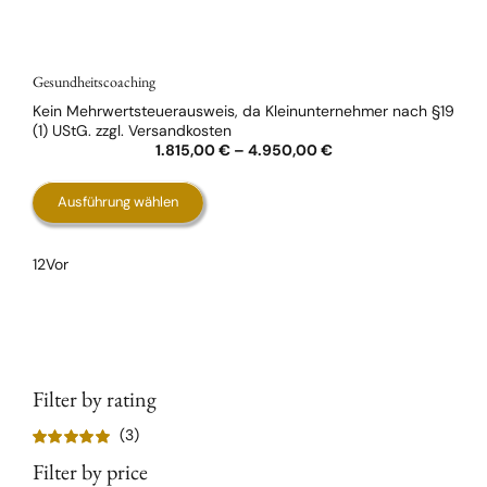
Gesundheitscoaching
Kein Mehrwertsteuerausweis, da Kleinunternehmer nach §19
(1) UStG.
zzgl.
Versandkosten
1.815,00
€
–
4.950,00
€
Dieses
Ausführung wählen
Produkt
weist
1
2
Vor
mehrere
Varianten
auf.
Die
Optionen
können
Filter by rating
auf
(3)
der
Bewertet
Produktseite
Filter by price
mit
5
von 5