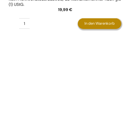
(1) UStG.
19,99
€
In den Warenkorb
Die
Ernährungsfibel
Menge