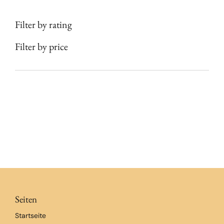
Optionen
können
Filter by rating
auf
der
Filter by price
Produktseite
gewählt
werden
Seiten
Startseite