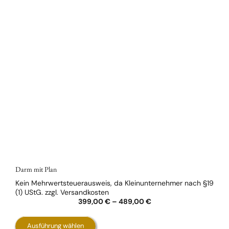
Darm mit Plan
Kein Mehrwertsteuerausweis, da Kleinunternehmer nach §19
(1) UStG.
zzgl.
Versandkosten
399,00
€
–
489,00
€
Dieses
Ausführung wählen