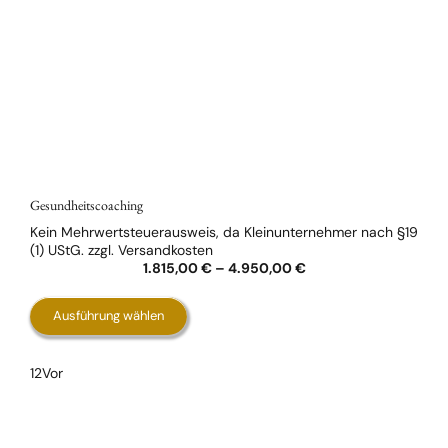
Gesundheitscoaching
Kein Mehrwertsteuerausweis, da Kleinunternehmer nach §19
(1) UStG.
zzgl.
Versandkosten
1.815,00
€
–
4.950,00
€
Dieses
Ausführung wählen
Produkt
weist
1
2
Vor
mehrere
Varianten
auf.
Die